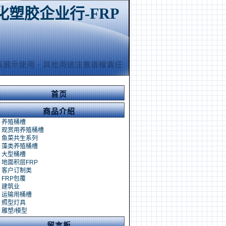
化塑胶企业行-FRP
首页
商品介绍
养殖桶槽
观赏用养殖桶槽
鱼菜共生系列
藻类养殖桶槽
大型桶槽
地面积层FRP
客户订制类
FRP包覆
建筑业
运输用桶槽
照型灯具
雕塑/模型
留言板