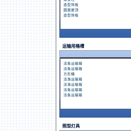
造型饰板
圆面屋顶
造型饰板
运输用桶槽
活鱼运输箱
活鱼运输箱
方形桶
活渔运输箱
活渔运输箱
活鱼运输箱
活鱼运输箱
照型灯具