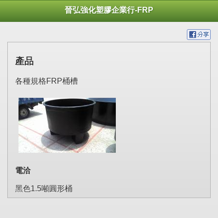
晉弘強化塑膠企業行-FRP
產品
各種規格FRP桶槽
電洽
黑色1.5噸圓形桶